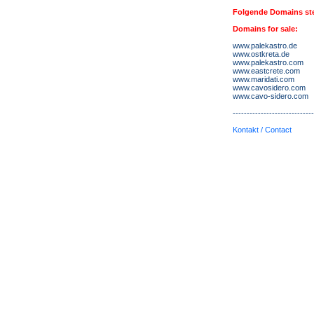
Folgende Domains st
Domains for sale:
www.palekastro.de
www.ostkreta.de
www.palekastro.com
www.eastcrete.com
www.maridati.com
www.cavosidero.com
www.cavo-sidero.com
-----------------------------
Kontakt / Contact